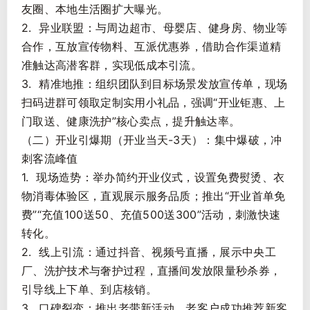
友圈、本地生活圈扩大曝光。
2. 异业联盟：与周边超市、母婴店、健身房、物业等
合作，互放宣传物料、互派优惠券，借助合作渠道精
准触达高潜客群，实现低成本引流。
3. 精准地推：组织团队到目标场景发放宣传单，现场
扫码进群可领取定制实用小礼品，强调“开业钜惠、上
门取送、健康洗护”核心卖点，提升触达率。
（二）开业引爆期（开业当天-3天）：集中爆破，冲
刺客流峰值
1. 现场造势：举办简约开业仪式，设置免费熨烫、衣
物消毒体验区，直观展示服务品质；推出“开业首单免
费”“充值100送50、充值500送300”活动，刺激快速
转化。
2. 线上引流：通过抖音、视频号直播，展示中央工
厂、洗护技术与奢护过程，直播间发放限量秒杀券，
引导线上下单、到店核销。
3. 口碑裂变：推出老带新活动，老客户成功推荐新客