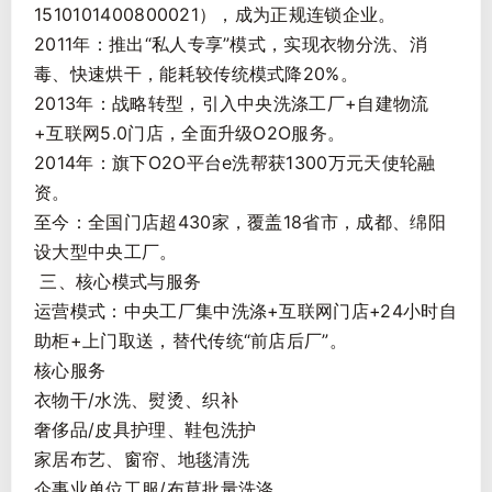
1510101400800021），成为正规连锁企业。
2011年：推出“私人专享”模式，实现衣物分洗、消
毒、快速烘干，能耗较传统模式降20%。
2013年：战略转型，引入中央洗涤工厂+自建物流
+互联网5.0门店，全面升级O2O服务。
2014年：旗下O2O平台e洗帮获1300万元天使轮融
资。
至今：全国门店超430家，覆盖18省市，成都、绵阳
设大型中央工厂。
三、核心模式与服务
运营模式：中央工厂集中洗涤+互联网门店+24小时自
助柜+上门取送，替代传统“前店后厂”。
核心服务
衣物干/水洗、熨烫、织补
奢侈品/皮具护理、鞋包洗护
家居布艺、窗帘、地毯清洗
企事业单位工服/布草批量洗涤